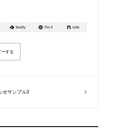
feedly
Pin it
note
ピーする
らせサンプル3