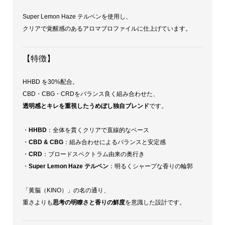
Super Lemon Haze テルペンを使用し、
クリアで覚醒感のあるアロマプロファイルに仕上げています。
【特徴】
HHBD を30%配合。
CBD・CBG・CRDをバランス良く組み合わせた、
透明感とキレを重視したうめぼし独自ブレンド
です。
・
HHBD
：全体を貫くクリアで直線的なベース
・
CBD & CBG
：組み合わせによるバランスと安定感
・
CRD
：ブロードスペクトラム由来の奥行き
・
Super Lemon Haze テルペン
：明るくシャープな香りの輪郭
「黄脳（KINO）」の名の通り、
重さよりも
思考の明瞭さと香りの鮮度
を意識した設計です。