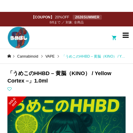
【COUPON】
20%OFF
2026SUMMER
8/8まで ／ 対象: 全商品

Cannabinoid
VAPE
「うめこのHHBD – 黄脳（KINO） / Yellow Cortex –」1.0ml
「うめこのHHBD – 黄脳（KINO） / Yellow
Cortex –」1.0ml
S
L
D
O
U
O
T