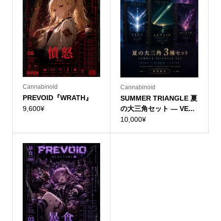
Cannabinoid
Cannabinoid
PREVOID『WRATH』
SUMMER TRIANGLE 夏
9,600
¥
の大三角セット — VE...
10,000
¥