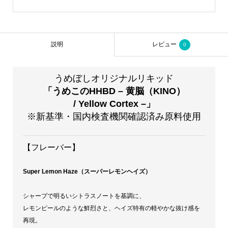
で
5,300¥
し
で
た。
す。
説明
レビュー
0
うめぼしオリジナルリキッド
「うめこのHHBD – 黄脳（KINO）
/ Yellow Cortex –」
※新基準・国内検査機関確認済み原料使用
【フレーバー】
Super Lemon Haze（スーパーレモンヘイズ）
シャープで明るいシトラスノートを基調に、
レモンピールのような鮮烈さと、ヘイズ特有の軽やかな抜け感を
再現。