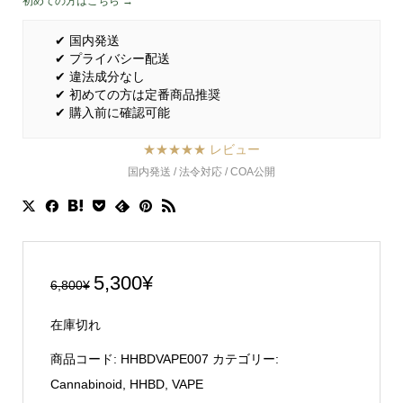
初めての方はこちら →
✔ 国内発送
✔ プライバシー配送
✔ 違法成分なし
✔ 初めての方は定番商品推奨
✔ 購入前に確認可能
★★★★★ レビュー
国内発送 / 法令対応 / COA公開
元
現
5,300
¥
6,800
¥
の
在
在庫切れ
価
の
格
価
商品コード:
HHBDVAPE007
カテゴリー:
は
格
Cannabinoid
,
HHBD
,
VAPE
6,800¥
は